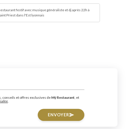
estaurant festif avec musique généraliste et dj après 22h à
aint Priest dans l'Est lyonnais
s, conseils et offres exclusives de
Mÿ Restaurant
, et
ialité
.
ENVOYER
send