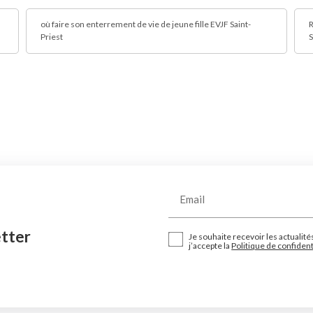
où faire son enterrement de vie de jeune fille EVJF Saint-
R
Priest
S
Email
etter
Je souhaite recevoir les actualité
j’accepte la
Politique de confident