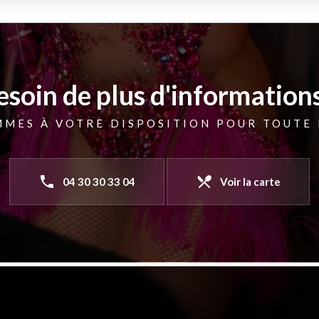
esoin de plus d'informations
MMES À VOTRE DISPOSITION POUR TOUTE
phone
local_dining
04 30 30 33 04
Voir la carte