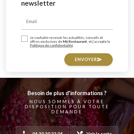
newsletter
Email
Je souhaite recevoir les actualités, conseils et
offres exclusives de
Mÿ Restaurant
, et j’accepte la
Politique de confidentialité
.
ENVOYER
send
Besoin de plus d'informations ?
NOUS SOMMES À VOTRE
DISPOSITION POUR TOUTE
DEMANDE
phone
local_dining
04 30 30 33 04
Voir la carte