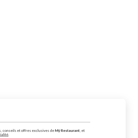
s, conseils et offres exclusives de
Mÿ Restaurant
, et
ialité
.