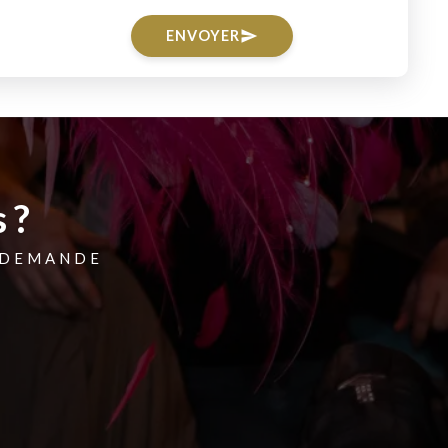
ENVOYER
send
 ?
 DEMANDE