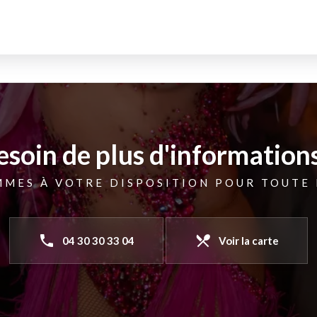
esoin de plus d'informations
MMES À VOTRE DISPOSITION POUR TOUTE
phone
local_dining
04 30 30 33 04
Voir la carte