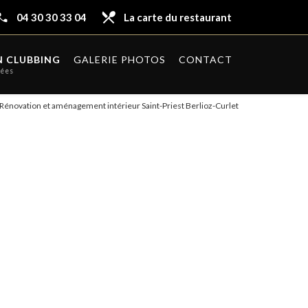
local_dining
04 30 30 33 04
La carte du restaurant
 CLUBBING
GALERIE PHOTOS
CONTACT
rées
Rénovation et aménagement intérieur Saint-Priest Berlioz-Curlet