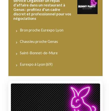
service Organiser un repas
d'affaire dans un restaurant à
Genas : profitez d'un cadre
discret et professionnel pour vos
négociations
Bron proche Eurexpo Lyon
Chassieu proche Genas
Saint-Bonnet-de-Mure
Eurexpo à Lyon (69)