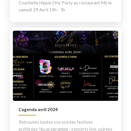
Coachella Hippie Chic Party au restaurant Mÿ le
samedi 29 Avril 19h - 3h
L'agenda avril 2024
Retrouvez toutes vos soirées festives
préférées !Au programme : concerts live, soirées