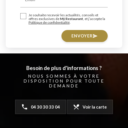
Je souhaite recevoir les actualités, conseils et
offres exclusives de
Mÿ Restaurant
, et j’accepte la
Politique de confidentialité
.
ENVOYER
send
Besoin de plus d'informations ?
NOUS SOMMES À VOTRE
DISPOSITION POUR TOUTE
DEMANDE
phone
local_dining
04 30 30 33 04
Voir la carte